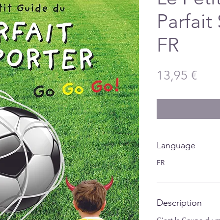
Parfait
FR
Pric
13,95 €
Language
FR
Description
C’est la Coupe du 