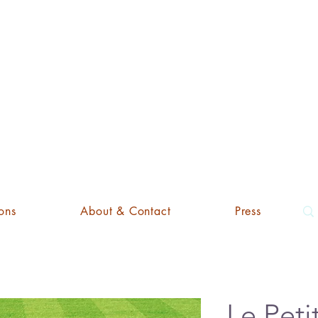
'ART EDI
ons
About & Contact
Press
Le Peti