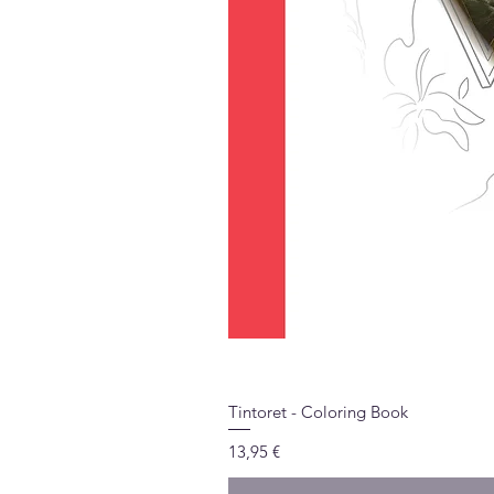
Tintoret - Coloring Book
Price
13,95 €