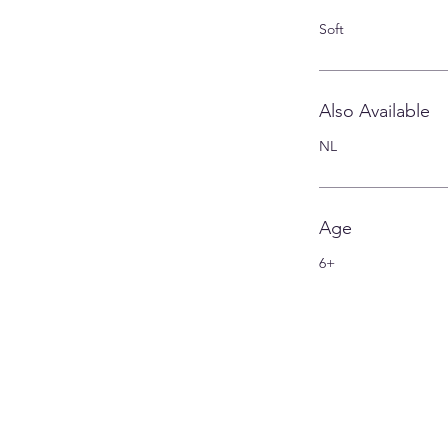
Soft
Also Available
NL
Age
6+