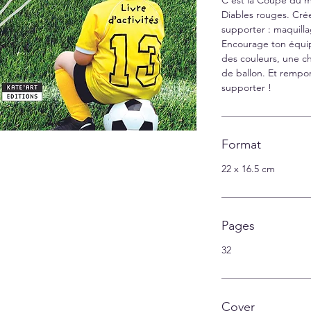
Diables rouges. Crée
supporter : maquill
Encourage ton équip
des couleurs, une c
de ballon. Et rempor
supporter !
Format
22 x 16.5 cm
Pages
32
Cover