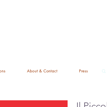
'ART EDI
ons
About & Contact
Press
Il Picc