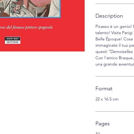
Description
Picasso è un genio!
talento! Visita Parigi
Belle Époque! Cosa
immaginate il tuo pe
questi "Demoiselles
Con l'amico Braque, P
una grande avventura
Format
22 x 16.5 cm
Pages