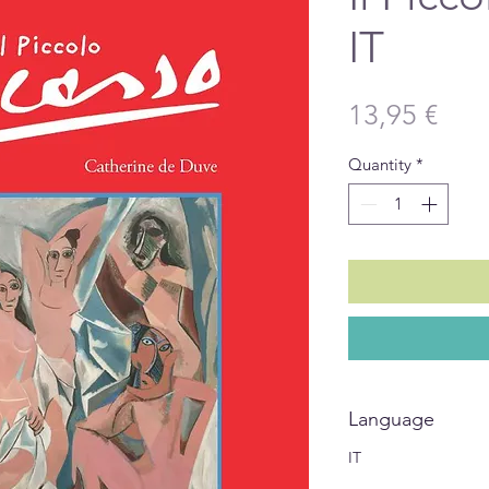
IT
Pric
13,95 €
Quantity
*
Language
IT