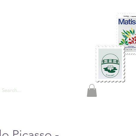
TIONS
olo Picasso -