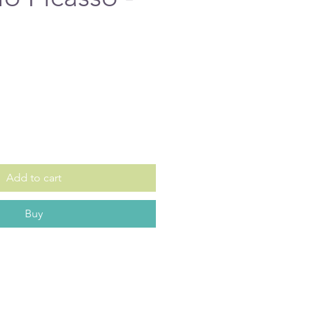
e
Add to cart
Buy