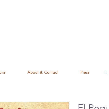
'ART EDI
ons
About & Contact
Press
El Peq