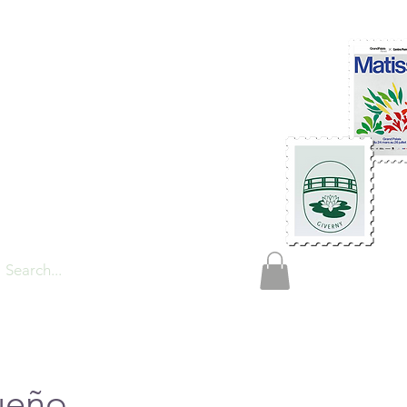
TIONS
ueño