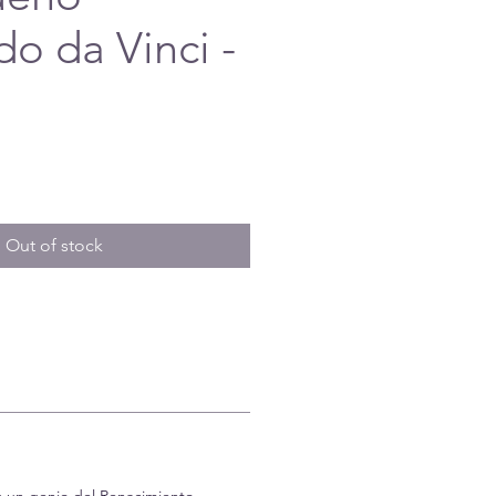
o da Vinci -
e
Out of stock
s un genio del Renacimiento.