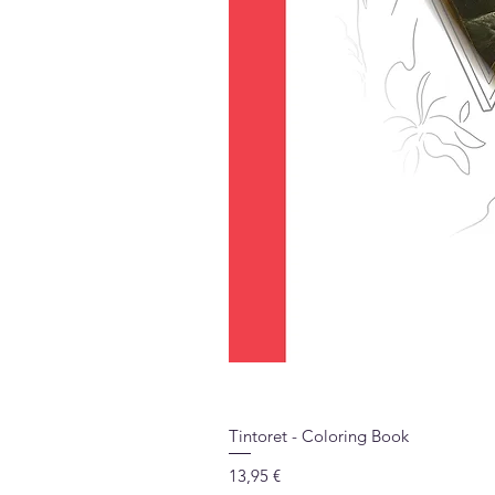
Tintoret - Coloring Book
Price
13,95 €